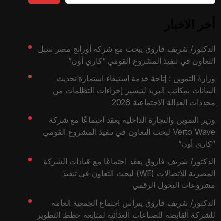
أخر الاخبار
الدكتور/ شريف فاروق يبحث مع شركة أورانج مصر سبل
التعاون في تنفيذ المشروع القومي “كاري أون”
وزارة التموين : إتاحة خدمة استيفاء استمارة تحديث
البيانات بمكاتب البريد لتيسير إجراءات التظلمات من
محددات العدالة الاجتماعية 2026
وزير التموين والتجارة الداخلية يعقد اجتماعًا مع شركة
Verto Wave لبحث التعاون في تنفيذ المشروع القومي
“كاري أون”
الدكتور/ شريف فاروق يعقد اجتماعًا مع قيادات الشركة
المصرية للاتصالات (WE) لبحث التعاون في تنفيذ
مشروعات التحول الرقمي
الدكتور/ شريف فاروق يترأس اجتماع الجمعية العامة
للشركة القابضة للصناعات الغذائية لمتابعة خطط التطوير