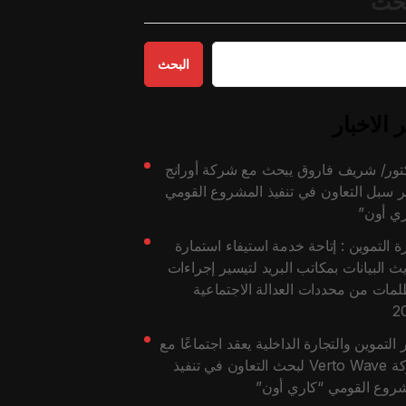
بحث
البحث
 الاخبار
كتور/ شريف فاروق يبحث مع شركة أورانج
 سبل التعاون في تنفيذ المشروع القومي
ري أون”
ة التموين : إتاحة خدمة استيفاء استمارة
ث البيانات بمكاتب البريد لتيسير إجراءات
لمات من محددات العدالة الاجتماعية
2
 التموين والتجارة الداخلية يعقد اجتماعًا مع
شركة Verto Wave لبحث التعاون في تنفيذ
شروع القومي “كاري أون”