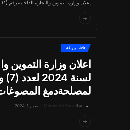
إعلان وزارة التموين والتجارة الداخلية رقم (١) لسنة ٢٠٢٥ لعدد (٢١) وظيفة قيادية
إعلانات و وظائف
لسنة 
لمصلحةدمغ المصوغات 
by
Mohamed Sherif
ديسمبر 1, 2024