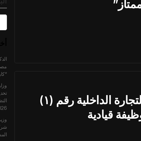
ال
متاز”
أخر
الد
مصر
“كا
وزار
تحدي
إعلان وزارة التموين والتجارة الداخلية رقم (١)
التظ
026
وزير
الم