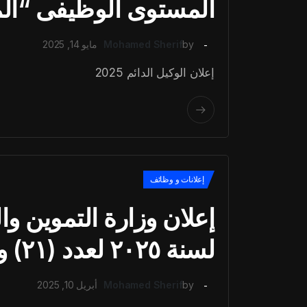
المستوى الوظيفى “الم
by
Mohamed Sherif
مايو 14, 2025
إعلان الوكيل الدائم 2025
إعلانات و وظائف
لسنة ٢٠٢٥ لعدد (٢١) وظيفة قيادية
by
Mohamed Sherif
أبريل 10, 2025