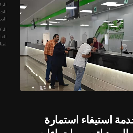
الدك
التع
الدك
العا
لمتا
خدمة استيفاء استمارة