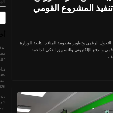
ال
نفيذ المشروع القومي
أخر
تحول الرقمي وتطوير منظومة المنافذ التابعة للوزارة
الد
مي والدفع الإلكتروني والتسويق الذكي الداعمة
مصر
يف
“كا
وزار
تحدي
التظ
026
وزير
الم