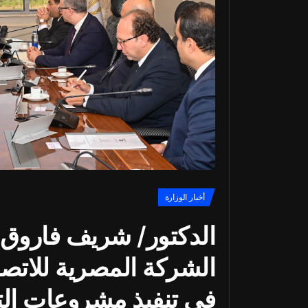
أخبار الوزارة
الدكتور/ شريف فاروق ي
في تنفيذ مشروعات ال