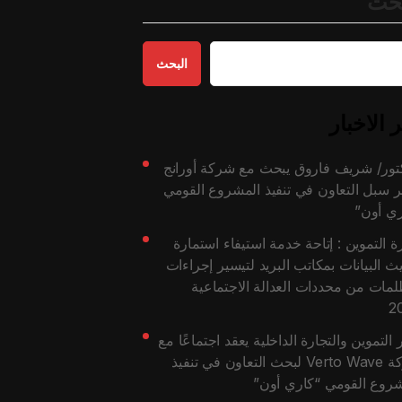
بحث
البحث
 الاخبار
كتور/ شريف فاروق يبحث مع شركة أورانج
 سبل التعاون في تنفيذ المشروع القومي
ري أون”
ة التموين : إتاحة خدمة استيفاء استمارة
ث البيانات بمكاتب البريد لتيسير إجراءات
لمات من محددات العدالة الاجتماعية
2
 التموين والتجارة الداخلية يعقد اجتماعًا مع
شركة Verto Wave لبحث التعاون في تنفيذ
شروع القومي “كاري أون”