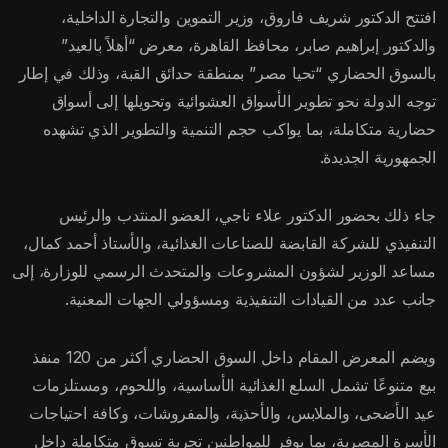
افتتح الدكتور شريف فاروق، وزير التموين والتجارة الداخلية،
والدكتور إبراهيم صابر، محافظ القاهرة، معرض “أهلاً بالعيد”
بالسوق الحضاري “تحيا مصر” بمنطقة حدائق القبة، وذلك في إطار
توجه الدولة نحو تطوير الأسواق العشوائية وتحويلها إلى أسواق
حضارية متكاملة، بما يواكب حجم التنمية والتطوير الذي تشهده
الجمهورية الجديدة.
جاء ذلك بحضور الدكتور علاء ناجي، العضو المنتدب والرئيس
التنفيذي للشركة القابضة للصناعات الغذائية، والأستاذ أحمد كمال،
مساعد الوزير لشؤون المشروعات والمتحدث الرسمي للوزارة، إلى
جانب عدد من القيادات التنفيذية ومسؤولي الجهات المعنية.
ويضم المعرض المقام داخل السوق الحضاري أكثر من 120 منفذ
بيع متنوعًا تشمل السلع الغذائية الأساسية، واللحوم، ومستلزمات
عيد الأضحى، والملابس، والأحذية، والمفروشات، وكافة احتياجات
الأسرة المصرية، بما يوفر للمواطنين تجربة تسوق متكاملة داخل