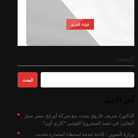
البحث
البحث
أخر الاخبار
الدكتور/ شريف فاروق يبحث مع شركة أورانج مصر سبل
التعاون في تنفيذ المشروع القومي “كاري أون”
وزارة التموين : إتاحة خدمة استيفاء استمارة تحديث