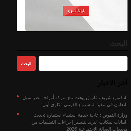
البحث
البحث
أخر الاخبار
الدكتور/ شريف فاروق يبحث مع شركة أورانج مصر سبل
التعاون في تنفيذ المشروع القومي “كاري أون”
وزارة التموين : إتاحة خدمة استيفاء استمارة تحديث
البيانات بمكاتب البريد لتيسير إجراءات التظلمات من
محددات العدالة الاجتماعية 2026