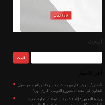
البحث
البحث
أخر الاخبار
الدكتور/ شريف فاروق يبحث مع شركة أورانج مصر سبل
التعاون في تنفيذ المشروع القومي “كاري أون”
وزارة التموين : إتاحة خدمة استيفاء استمارة تحديث
البيانات بمكاتب البريد لتيسير إجراءات التظلمات من